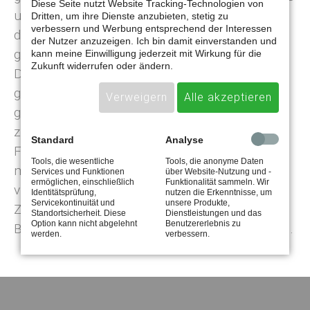
Diese Seite nutzt Website Tracking-Technologien von
und fest vereinbarter Laufzeit. Das heißt, dass
Dritten, um ihre Dienste anzubieten, stetig zu
verbessern und Werbung entsprechend der Interessen
du das von der Bank geliehene Geld in zeitlich
der Nutzer anzuzeigen. Ich bin damit einverstanden und
gestaffelten Beträgen, den Raten, zurückzahlst.
kann meine Einwilligung jederzeit mit Wirkung für die
Zukunft widerrufen oder ändern.
Die Kreditrate, welche in der Regel monatlich
gezahlt wird, setzt sich aus einem Teil des
Verweigern
Alle akzeptieren
geliehenen Geldes, der Tilgung, und den Zinsen
zusammen.
Ratenkredite
sind die häufigste
Standard
Analyse
Form auf dem Kreditmarkt für kurz- und
Tools, die wesentliche
Tools, die anonyme Daten
mittelfristige Investitionen. Mittlerweile gibt es
Services und Funktionen
über Website-Nutzung und -
ermöglichen, einschließlich
Funktionalität sammeln. Wir
viele Online Shops mit Ratenzahlung und
Identitätsprüfung,
nutzen die Erkenntnisse, um
Servicekontinuität und
unsere Produkte,
Zahlungsarten, die es einem ermöglichen den
Standortsicherheit. Diese
Dienstleistungen und das
Option kann nicht abgelehnt
Benutzererlebnis zu
Betrag nicht sofort und komplett zu begleichen.
werden.
verbessern.