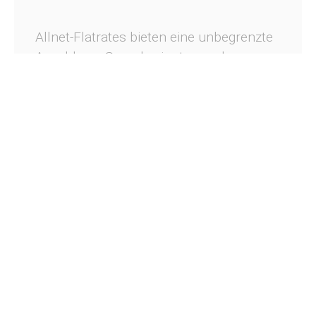
Allnet-Flatrates bieten eine unbegrenzte
Anzahl von Sprachminuten und
manchmal auch SMS in alle deutschen
Netze. In einigen Fällen sind auch
bestimmte Mengen an mobilem
Datenvolumen enthalten. Allnet-
Flatrates sind besonders praktisch für
Personen, die häufig telefonieren oder
große Datenmengen nutzen.
Daten-Flatrates
Daten-Flatrates bieten unbegrenztes