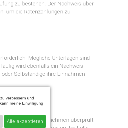
prüfung zu bestehen. Der Nachweis über
nen, um die Ratenzahlungen zu
rforderlich. Mögliche Unterlagen sind
äufig wird ebenfalls ein Nachweis
r oder Selbständige ihre Einnahmen
g zu verbessern und
kann meine Einwilligung
 ist. Das Kreditunternehmen überprüft
Alle akzeptieren
prechenden Kreditsumme an. Im Falle