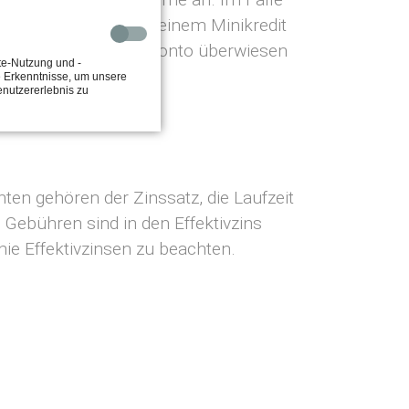
. Insbesondere bei einem Minikredit
ger Stunden auf das Konto überwiesen
te-Nutzung und -
e Erkenntnisse, um unsere
enutzererlebnis zu
ten gehören der Zinssatz, die Laufzeit
e Gebühren sind in den Effektivzins
inie Effektivzinsen zu beachten.