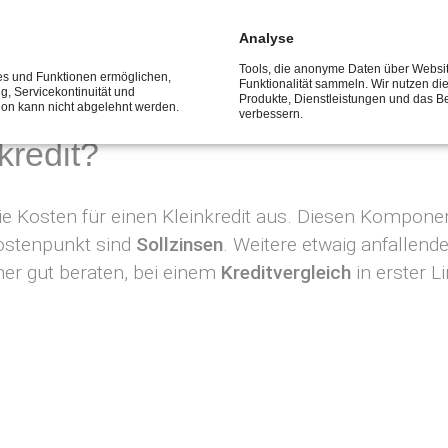
ld schon am kommenden Tag auf dem Konto angelangt
Analyse
 es üblich, dass der gewünschte Betrag binnen weni
Tools, die anonyme Daten über Websi
ces und Funktionen ermöglichen,
Funktionalität sammeln. Wir nutzen di
ng, Servicekontinuität und
Produkte, Dienstleistungen und das B
tion kann nicht abgelehnt werden.
verbessern.
kredit?
ie Kosten für einen Kleinkredit aus. Diesen Komponen
ostenpunkt sind
Sollzinsen
. Weitere etwaig anfallend
mer gut beraten, bei einem
Kreditvergleich
in erster L