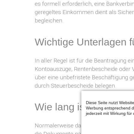
es formell erforderlich, eine Bankver
geregeltes Einkommen dient als Sicher
begleichen.
Wichtige Unterlagen f
In aller Regel ist für die Beantragung
Kontoauszüge, Rentenbescheide oder V
über eine unbefristete Beschäftigung 
durch Steuerbescheide belegen.
Diese Seite nutzt Websit
Wie lang ist der Zeit
Werbung entsprechend der
jederzeit mit Wirkung für
Normalerweise dauert es nur wenige T
die Dokumente nach Erhalt der Unterla