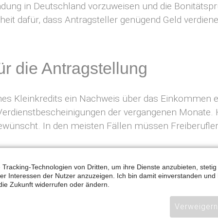
bindung in Deutschland vorzuweisen und die Bonitäts
heit dafür, dass Antragsteller genügend Geld verdie
ür die Antragstellung
 eines Kleinkredits ein Nachweis über das Einkommen e
erdienstbescheinigungen der vergangenen Monate. H
gewünscht. In den meisten Fällen müssen Freiberufle
e Tracking-Technologien von Dritten, um ihre Dienste anzubieten, steti
raum bis zur Kreditauszahlung?
 Interessen der Nutzer anzuzeigen. Ich bin damit einverstanden und 
 die Zukunft widerrufen oder ändern.
age, bis die Kreditsumme auf dem Konto eingegangen
Verweigern
gen. Daran schließt sich eine Überweisung der ents