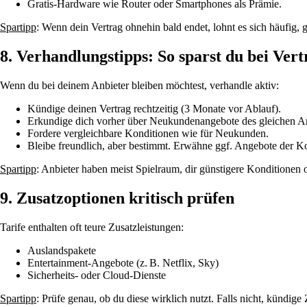
Gratis-Hardware wie Router oder Smartphones als Prämie.
Spartipp
: Wenn dein Vertrag ohnehin bald endet, lohnt es sich häufig,
8. Verhandlungstipps: So sparst du bei Ver
Wenn du bei deinem Anbieter bleiben möchtest, verhandle aktiv:
Kündige deinen Vertrag rechtzeitig (3 Monate vor Ablauf).
Erkundige dich vorher über Neukundenangebote des gleichen An
Fordere vergleichbare Konditionen wie für Neukunden.
Bleibe freundlich, aber bestimmt. Erwähne ggf. Angebote der K
Spartipp
: Anbieter haben meist Spielraum, dir günstigere Konditionen 
9. Zusatzoptionen kritisch prüfen
Tarife enthalten oft teure Zusatzleistungen:
Auslandspakete
Entertainment-Angebote (z. B. Netflix, Sky)
Sicherheits- oder Cloud-Dienste
Spartipp
: Prüfe genau, ob du diese wirklich nutzt. Falls nicht, kündi