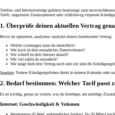
Telefon- und Internetverträge gehören heutzutage zum unverzichtbaren 
Tarife, ungenutzte Zusatzoptionen oder schlichtweg verpasste Kündigun
1. Überprüfe deinen aktuellen Vertrag gen
Bevor du optimierst, analysiere zunächst deinen bestehenden Vertrag:
Welche Leistungen nutzt du tatsächlich?
Wie hoch ist dein monatliches Datenvolumen?
Wie schnell ist dein Internet aktuell?
Wie viel zahlst du monatlich?
Wie lange läuft dein Vertrag noch und wie sind die Kündigungsf
Spartipp
: Notiere Kündigungsfristen direkt in deinem Kalender oder nu
2. Bedarf bestimmen: Welcher Tarif passt z
Es ist wichtig, genau zu wissen, was du benötigst, um unnötige Zusat
Internet: Geschwindigkeit & Volumen
Wenignutzer (E-Mail, gelegentliches Surfen): 16–50 Mbit/s reiche