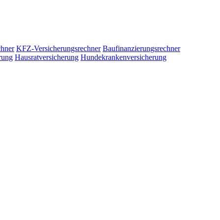
chner
KFZ-Versicherungsrechner
Baufinanzierungsrechner
rung
Hausratversicherung
Hundekrankenversicherung