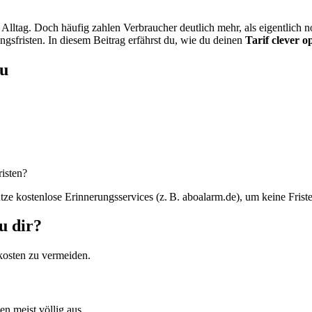
Alltag. Doch häufig zahlen Verbraucher deutlich mehr, als eigentlich 
gsfristen. In diesem Beitrag erfährst du, wie du deinen
Tarif clever o
au
risten?
tze kostenlose Erinnerungsservices (z. B. aboalarm.de), um keine Frist
u dir?
zkosten zu vermeiden.
n meist völlig aus.