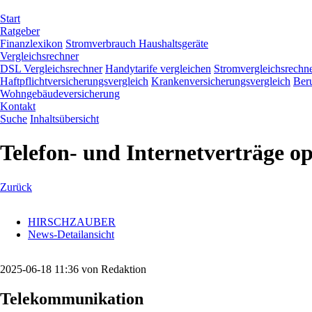
Navigation
Start
überspringen
Ratgeber
Finanzlexikon
Stromverbrauch Haushaltsgeräte
Vergleichsrechner
DSL Vergleichsrechner
Handytarife vergleichen
Stromvergleichsrechn
Haftpflichtversicherungsvergleich
Krankenversicherungsvergleich
Beru
Wohngebäudeversicherung
Kontakt
Suche
Inhaltsübersicht
Telefon- und Internetverträge o
Zurück
HIRSCHZAUBER
News-Detailansicht
2025-06-18 11:36
von Redaktion
Telekommunikation