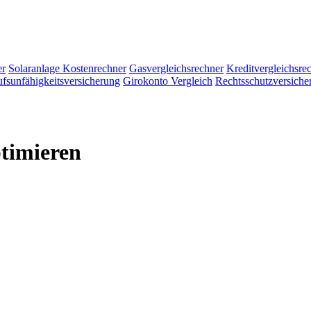
er
Solaranlage Kostenrechner
Gasvergleichsrechner
Kreditvergleichsre
fsunfähigkeitsversicherung
Girokonto Vergleich
Rechtsschutzversiche
ptimieren