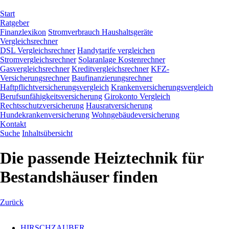
Navigation
Start
überspringen
Ratgeber
Finanzlexikon
Stromverbrauch Haushaltsgeräte
Vergleichsrechner
DSL Vergleichsrechner
Handytarife vergleichen
Stromvergleichsrechner
Solaranlage Kostenrechner
Gasvergleichsrechner
Kreditvergleichsrechner
KFZ-
Versicherungsrechner
Baufinanzierungsrechner
Haftpflichtversicherungsvergleich
Krankenversicherungsvergleich
Berufsunfähigkeitsversicherung
Girokonto Vergleich
Rechtsschutzversicherung
Hausratversicherung
Hundekrankenversicherung
Wohngebäudeversicherung
Kontakt
Suche
Inhaltsübersicht
Die passende Heiztechnik für
Bestandshäuser finden
Zurück
HIRSCHZAUBER