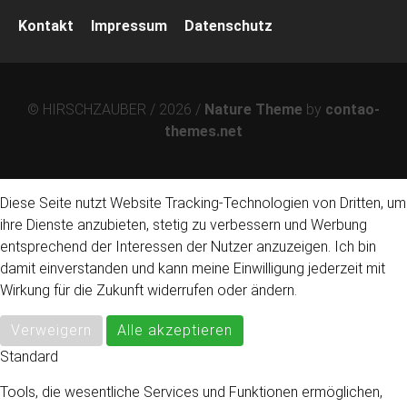
Navigation
Kontakt
Impressum
Datenschutz
überspringen
© HIRSCHZAUBER / 2026 /
Nature Theme
by
contao-
themes.net
Diese Seite nutzt Website Tracking-Technologien von Dritten, um
ihre Dienste anzubieten, stetig zu verbessern und Werbung
entsprechend der Interessen der Nutzer anzuzeigen. Ich bin
damit einverstanden und kann meine Einwilligung jederzeit mit
Wirkung für die Zukunft widerrufen oder ändern.
Verweigern
Alle akzeptieren
Standard
Tools, die wesentliche Services und Funktionen ermöglichen,