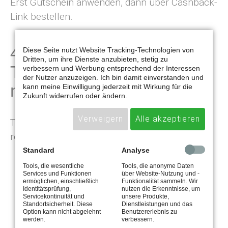
Erst Gutschein anwenden, dann über Cashback-
Link bestellen.
4. Bonus- und
Diese Seite nutzt Website Tracking-Technologien von
Dritten, um ihre Dienste anzubieten, stetig zu
Treueprogramme clever
verbessern und Werbung entsprechend der Interessen
der Nutzer anzuzeigen. Ich bin damit einverstanden und
nutzen
kann meine Einwilligung jederzeit mit Wirkung für die
Zukunft widerrufen oder ändern.
Verweigern
Alle akzeptieren
Treueprogramme lohnen sich, wenn du
regelmäßig bei denselben Anbietern einkaufst:
Standard
Analyse
Payback
(Rewe, dm, real, etc.): Punkte
Tools, die wesentliche
Tools, die anonyme Daten
sammeln und gegen Prämien oder
Services und Funktionen
über Website-Nutzung und -
ermöglichen, einschließlich
Funktionalität sammeln. Wir
Einkaufsguthaben tauschen
Identitätsprüfung,
nutzen die Erkenntnisse, um
Servicekontinuität und
unsere Produkte,
DeutschlandCard
(Edeka, Netto): Gleiches
Standortsicherheit. Diese
Dienstleistungen und das
Option kann nicht abgelehnt
Benutzererlebnis zu
Prinzip wie Payback
werden.
verbessern.