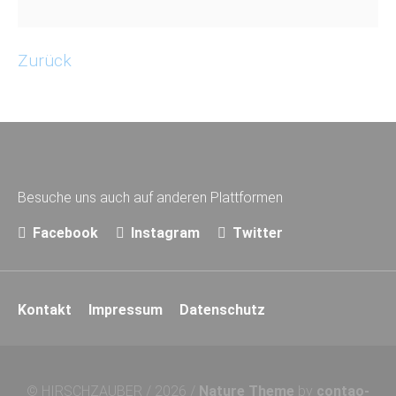
Zurück
Besuche uns auch auf anderen Plattformen
Facebook
Instagram
Twitter
Navigation
Kontakt
Impressum
Datenschutz
überspringen
© HIRSCHZAUBER / 2026 /
Nature Theme
by
contao-