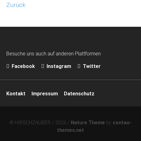
Zurück
Besuche uns auch auf anderen Plattformen
Facebook
Instagram
Twitter
Navigation
Kontakt
Impressum
Datenschutz
überspringen
© HIRSCHZAUBER / 2026 /
Nature Theme
by
contao-
themes.net