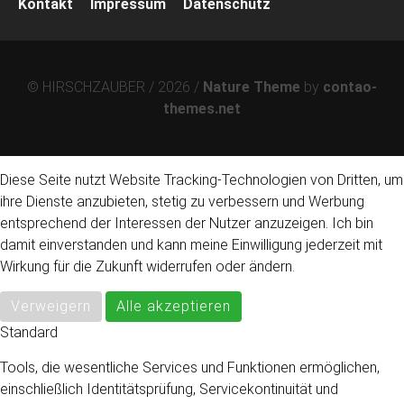
Kontakt
Impressum
Datenschutz
überspringen
© HIRSCHZAUBER / 2026 /
Nature Theme
by
contao-
themes.net
Diese Seite nutzt Website Tracking-Technologien von Dritten, um
ihre Dienste anzubieten, stetig zu verbessern und Werbung
entsprechend der Interessen der Nutzer anzuzeigen. Ich bin
damit einverstanden und kann meine Einwilligung jederzeit mit
Wirkung für die Zukunft widerrufen oder ändern.
Verweigern
Alle akzeptieren
Standard
Tools, die wesentliche Services und Funktionen ermöglichen,
einschließlich Identitätsprüfung, Servicekontinuität und