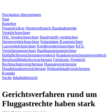
Navigation überspringen
Start
Ratgeber
Finanzlexikon
Stromverbrauch Haushaltsgeräte
Vergleichsrechner
DSL Vergleichsrechner
Handytarife vergleichen
Stromvergleichsrechner
Solaranlage Kostenrechner
Gasvergleichsrechner
Kreditvergleichsrechner
KFZ-
Versicherungsrechner
Baufinanzierungsrechner
Haftpflichtversicherungsvergleich
Krankenversicherungsvergleich
Berufsunfähigkeitsversicherung
Girokonto Vergleich
Rechtsschutzversicherung
Hausratversicherung
Hundekrankenversicherung
Wohngebäudeversicherung
Kontakt
Suche
Inhaltsübersicht
Gerichtsverfahren rund um
Fluggastrechte haben stark