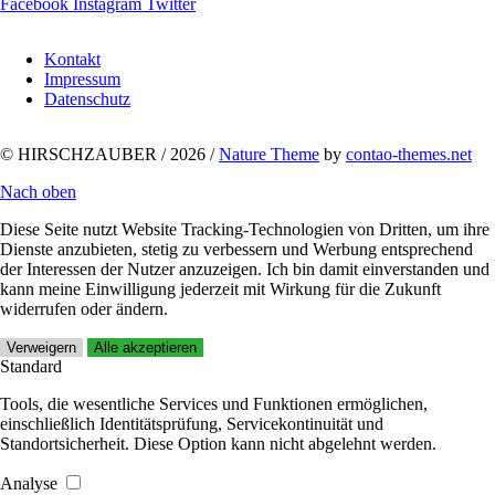
Facebook
Instagram
Twitter
Navigation
Kontakt
überspringen
Impressum
Datenschutz
© HIRSCHZAUBER / 2026 /
Nature Theme
by
contao-themes.net
Nach oben
Diese Seite nutzt Website Tracking-Technologien von Dritten, um ihre
Dienste anzubieten, stetig zu verbessern und Werbung entsprechend
der Interessen der Nutzer anzuzeigen. Ich bin damit einverstanden und
kann meine Einwilligung jederzeit mit Wirkung für die Zukunft
widerrufen oder ändern.
Verweigern
Alle akzeptieren
Standard
Tools, die wesentliche Services und Funktionen ermöglichen,
einschließlich Identitätsprüfung, Servicekontinuität und
Standortsicherheit. Diese Option kann nicht abgelehnt werden.
Analyse