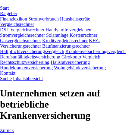
Navigation
Start
überspringen
Ratgeber
Finanzlexikon
Stromverbrauch Haushaltsgeräte
Vergleichsrechner
DSL Vergleichsrechner
Handytarife vergleichen
Stromvergleichsrechner
Solaranlage Kostenrechner
Gasvergleichsrechner
Kreditvergleichsrechner
KFZ-
Versicherungsrechner
Baufinanzierungsrechner
Haftpflichtversicherungsvergleich
Krankenversicherungsvergleich
Berufsunfähigkeitsversicherung
Girokonto Vergleich
Rechtsschutzversicherung
Hausratversicherung
Hundekrankenversicherung
Wohngebäudeversicherung
Kontakt
Suche
Inhaltsübersicht
Unternehmen setzen auf
betriebliche
Krankenversicherung
Zurück